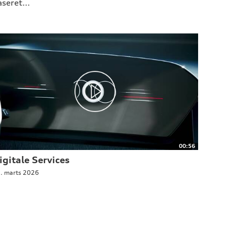
seret...
00:56
igitale Services
. marts 2026