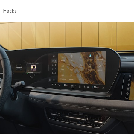
i Hacks
Overblik
MMI & infotainment
Føreassistenter & sikkerhed
Komfort & hverdagsfunktioner