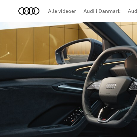
Audi
Alle videoer
Audi i Danmark
Aud
Konceptbiler
e-tron
Brand
Audi Sport