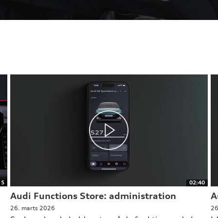
15
02:40
Audi Functions Store: administration
A
26. marts 2026
26