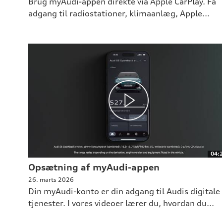
Brug myAudi-appen direkte via Apple CarPlay. Få
adgang til radiostationer, klimaanlæg, Apple...
04:
Opsætning af myAudi-appen
26. marts 2026
Din myAudi-konto er din adgang til Audis digitale
tjenester. I vores videoer lærer du, hvordan du...