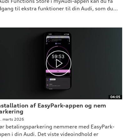
 Audi Functions Store i myAudi-appen kan du få
dgang til ekstra funktioner til din Audi, som du...
04:05
nstallation af EasyPark-appen og nem
arkering
. marts 2026
ør betalingsparkering nemmere med EasyPark-
ppen i din Audi. Det viste videoindhold er