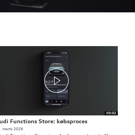
03:02
udi Functions Store: købsproces
. marts 2026