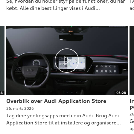
Se, hvordan du holder styr på de funktioner, du har
I
købt. Alle dine bestillinger vises i Audi...
a
26
03:28
Overblik over Audi Application Store
I
p
26. marts 2026
26
Tag dine yndlingsapps med i din Audi. Brug Audi
G
Application Store til at installere og organisere...
a