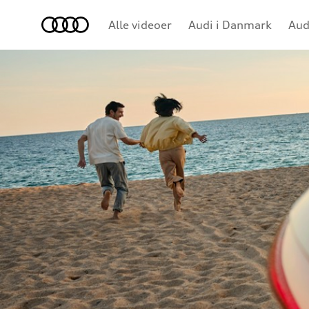
Audi
Alle videoer
Audi i Danmark
Aud
Konceptbiler
e-tron
Brand
Audi Sport