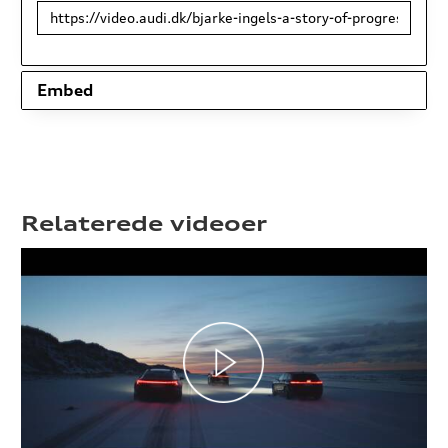
Link
til
deling
Embed
Relaterede videoer