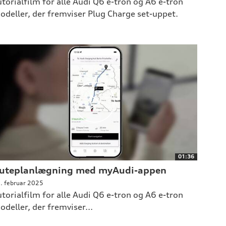
utorialfilm for alle Audi Q6 e-tron og A6 e-tron
odeller, der fremviser Plug Charge set-uppet.
01:36
uteplanlægning med myAudi-appen
. februar 2025
utorialfilm for alle Audi Q6 e-tron og A6 e-tron
odeller, der fremviser...