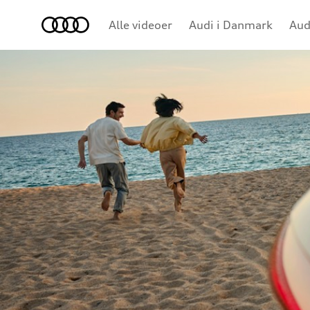
Audi
Alle videoer
Audi i Danmark
Aud
Konceptbiler
e-tron
Brand
Audi Sport