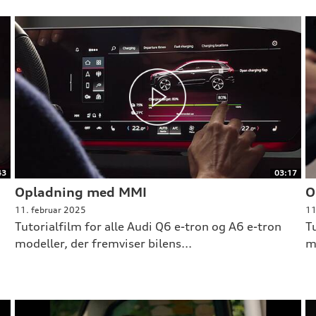
43
03:17
Opladning med MMI
O
11. februar 2025
11
Tutorialfilm for alle Audi Q6 e-tron og A6 e-tron
T
modeller, der fremviser bilens...
m