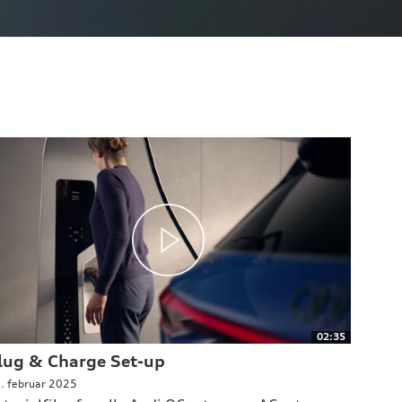
02:35
lug & Charge Set-up
. februar 2025