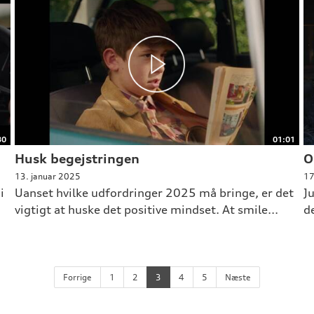
30
01:01
Husk begejstringen
O
13. januar 2025
17
i
Uanset hvilke udfordringer 2025 må bringe, er det
J
vigtigt at huske det positive mindset. At smile...
de
Forrige
1
2
3
4
5
Næste