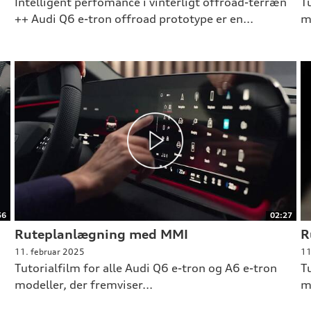
Intelligent perfomance i vinterligt offroad-terræn
T
++ Audi Q6 e-tron offroad prototype er en...
m
56
02:27
Ruteplanlægning med MMI
R
11. februar 2025
11
Tutorialfilm for alle Audi Q6 e-tron og A6 e-tron
T
modeller, der fremviser...
m