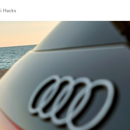
i Hacks
Overblik
MMI & infotainment
Føreassistenter & sikkerhed
Komfort & hverdagsfunktioner